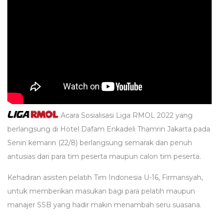
Acara Sosialisasi Liga RMOL 2022 yang
berlangsung di Hotel Dafam Enkadeli Thamrin Jakarta pada
Senin kemarin (22/8) berlangsung semarak dan penuh
antusias dari para tim peserta maupun calon tim peserta.
Kehadiran asisten pelatih Tim Indonesia U-16, Firmansyah,
untuk memberikan masukan bagi para pelatih maupun
manajer SSB yang hadir makin menambah seru suasana.