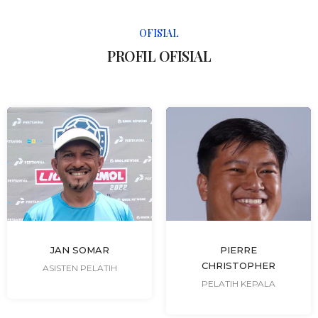
OFISIAL
PROFIL OFISIAL
JAN SOMAR
PIERRE
CHRISTOPHER
ASISTEN PELATIH
PELATIH KEPALA