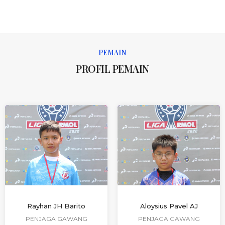
PEMAIN
PROFIL PEMAIN
Rayhan JH Barito
Aloysius Pavel AJ
PENJAGA GAWANG
PENJAGA GAWANG